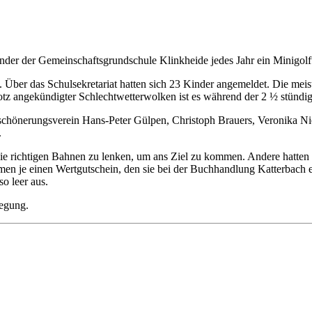
inder der Gemeinschaftsgrundschule Klinkheide jedes Jahr ein Minigolft
t. Über das Schulsekretariat hatten sich 23 Kinder angemeldet. Die me
Trotz angekündigter Schlechtwetterwolken ist es während der 2 ½ stündig
hönerungsverein Hans-Peter Gülpen, Christoph Brauers, Veronika Nies
.
ie richtigen Bahnen zu lenken, um ans Ziel zu kommen. Andere hatten 
kamen je einen Wertgutschein, den sie bei der Buchhandlung Katterbach
o leer aus.
wegung.